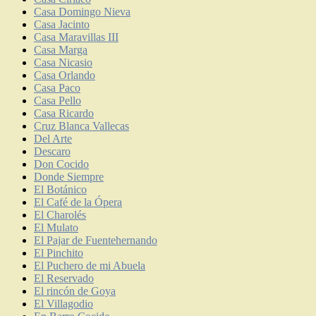
Casa Domingo Nieva
Casa Jacinto
Casa Maravillas III
Casa Marga
Casa Nicasio
Casa Orlando
Casa Paco
Casa Pello
Casa Ricardo
Cruz Blanca Vallecas
Del Arte
Descaro
Don Cocido
Donde Siempre
El Botánico
El Café de la Ópera
El Charolés
El Mulato
El Pajar de Fuentehernando
El Pinchito
El Puchero de mi Abuela
El Reservado
El rincón de Goya
El Villagodio