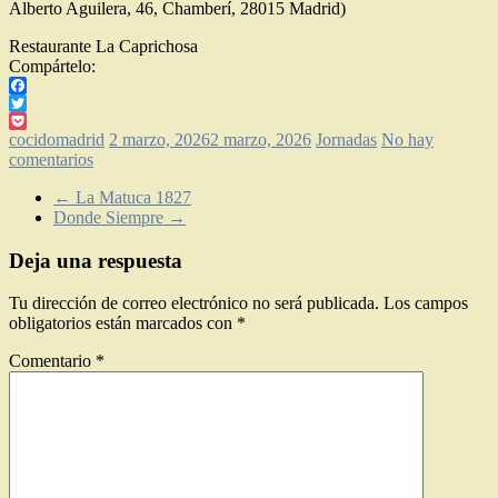
Alberto Aguilera, 46, Chamberí, 28015 Madrid)
Restaurante La Caprichosa
Compártelo:
Facebook
Twitter
Pocket
cocidomadrid
2 marzo, 2026
2 marzo, 2026
Jornadas
No hay
comentarios
←
La Matuca 1827
Donde Siempre
→
Deja una respuesta
Tu dirección de correo electrónico no será publicada.
Los campos
obligatorios están marcados con
*
Comentario
*