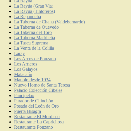
La Rayúa
La Rayúa (Gran Via)
La Rayua (Tintoreros)
La Repanocha
La Taberna de Chana (Valdebernardo)
La Taberna de Quevedo
La Taberna del Toro
La Taberna Madrileña
La Tasca Suprema
La Venta de la Colilla
Laray
Los Arcos de Ponzano
Los Arrieros
Los Galayos
Malacatín
Manolo desde 1934
Nuevo Horno de Santa Teresa
Palacio Colección Cibeles
Pancipelao
Parador de Chinchón
Posada del León de Oro
Puerta Bisagra
Restaurante El Mordisco
Restaurante La Caprichosa
Restaurante Ponzano