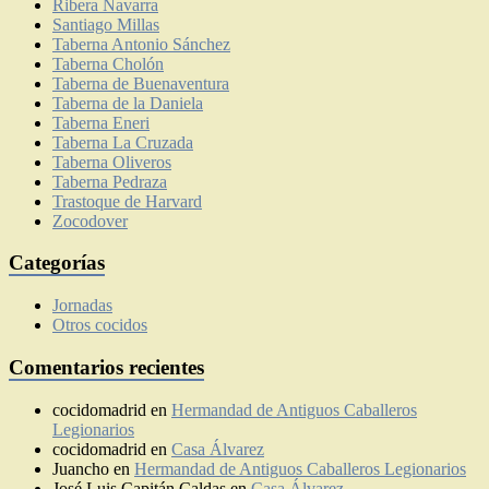
Ribera Navarra
Santiago Millas
Taberna Antonio Sánchez
Taberna Cholón
Taberna de Buenaventura
Taberna de la Daniela
Taberna Eneri
Taberna La Cruzada
Taberna Oliveros
Taberna Pedraza
Trastoque de Harvard
Zocodover
Categorías
Jornadas
Otros cocidos
Comentarios recientes
cocidomadrid
en
Hermandad de Antiguos Caballeros
Legionarios
cocidomadrid
en
Casa Álvarez
Juancho
en
Hermandad de Antiguos Caballeros Legionarios
José Luis Capitán Caldas
en
Casa Álvarez