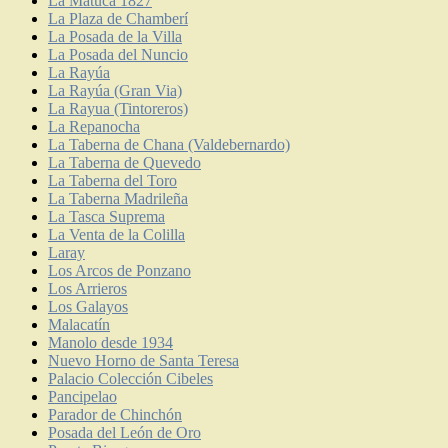
La Matuca 1827
La Plaza de Chamberí
La Posada de la Villa
La Posada del Nuncio
La Rayúa
La Rayúa (Gran Via)
La Rayua (Tintoreros)
La Repanocha
La Taberna de Chana (Valdebernardo)
La Taberna de Quevedo
La Taberna del Toro
La Taberna Madrileña
La Tasca Suprema
La Venta de la Colilla
Laray
Los Arcos de Ponzano
Los Arrieros
Los Galayos
Malacatín
Manolo desde 1934
Nuevo Horno de Santa Teresa
Palacio Colección Cibeles
Pancipelao
Parador de Chinchón
Posada del León de Oro