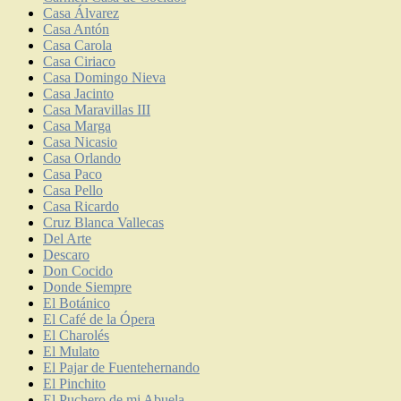
Casa Álvarez
Casa Antón
Casa Carola
Casa Ciriaco
Casa Domingo Nieva
Casa Jacinto
Casa Maravillas III
Casa Marga
Casa Nicasio
Casa Orlando
Casa Paco
Casa Pello
Casa Ricardo
Cruz Blanca Vallecas
Del Arte
Descaro
Don Cocido
Donde Siempre
El Botánico
El Café de la Ópera
El Charolés
El Mulato
El Pajar de Fuentehernando
El Pinchito
El Puchero de mi Abuela