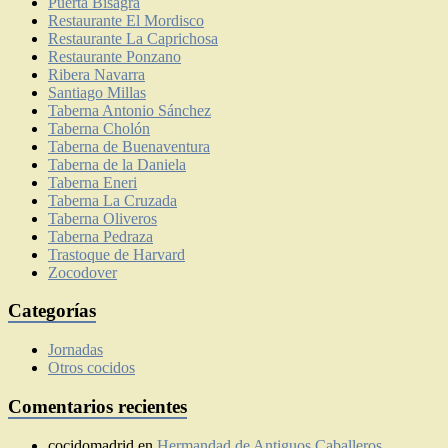
Puerta Bisagra
Restaurante El Mordisco
Restaurante La Caprichosa
Restaurante Ponzano
Ribera Navarra
Santiago Millas
Taberna Antonio Sánchez
Taberna Cholón
Taberna de Buenaventura
Taberna de la Daniela
Taberna Eneri
Taberna La Cruzada
Taberna Oliveros
Taberna Pedraza
Trastoque de Harvard
Zocodover
Categorías
Jornadas
Otros cocidos
Comentarios recientes
cocidomadrid
en
Hermandad de Antiguos Caballeros