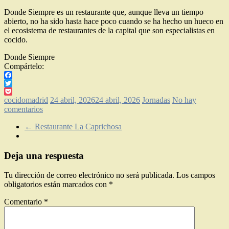
Donde Siempre es un restaurante que, aunque lleva un tiempo
abierto, no ha sido hasta hace poco cuando se ha hecho un hueco en
el ecosistema de restaurantes de la capital que son especialistas en
cocido.
Donde Siempre
Compártelo:
Facebook
Twitter
Pocket
cocidomadrid
24 abril, 2026
24 abril, 2026
Jornadas
No hay
comentarios
←
Restaurante La Caprichosa
Deja una respuesta
Tu dirección de correo electrónico no será publicada.
Los campos
obligatorios están marcados con
*
Comentario
*