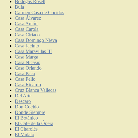
Bodegas Rosell
Bula
Carmen Casa de Cocidos
Casa Álvarez
Casa Antón
Casa Carola
Casa Ciriaco
Casa Domingo Nieva
Casa Jacinto
Casa Maravillas III
Casa Marga
Casa Nicasio
Casa Orlando
Casa Paco
Casa Pello
Casa Ricardo
Cruz Blanca Vallecas
Del Arte
Descaro
Don Cocido
Donde Siempre
El Botánico
El Café de la Ópera
El Charolés
El Mulato