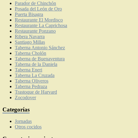
Parador de Chinchón
Posada del León de Oro
Puerta Bisagra
Restaurante El Mordisco
Restaurante La Caprichosa
Restaurante Ponzano
Ribera Navarra
Santiago Millas
Taberna Antonio Sánchez
Taberna Cholón
Taberna de Buenaventura
Taberna de la Daniela
Taberna Eneri
Taberna La Cruzada
Taberna Oliveros
Taberna Pedraza
Trastoque de Harvard
Zocodover
Categorías
Jornadas
Otros cocidos