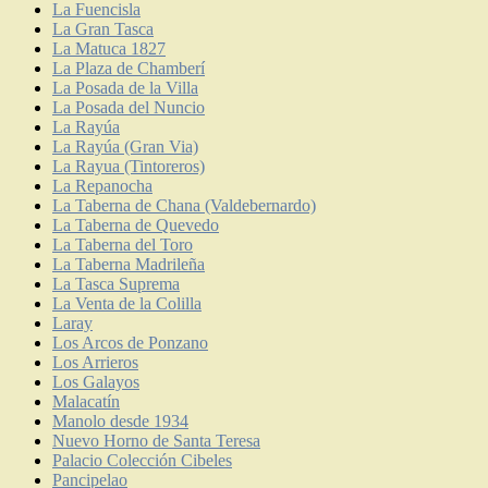
La Fuencisla
La Gran Tasca
La Matuca 1827
La Plaza de Chamberí
La Posada de la Villa
La Posada del Nuncio
La Rayúa
La Rayúa (Gran Via)
La Rayua (Tintoreros)
La Repanocha
La Taberna de Chana (Valdebernardo)
La Taberna de Quevedo
La Taberna del Toro
La Taberna Madrileña
La Tasca Suprema
La Venta de la Colilla
Laray
Los Arcos de Ponzano
Los Arrieros
Los Galayos
Malacatín
Manolo desde 1934
Nuevo Horno de Santa Teresa
Palacio Colección Cibeles
Pancipelao